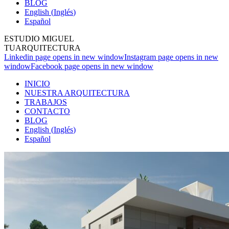
BLOG
English
(
Inglés
)
Español
ESTUDIO MIGUEL
TUARQUITECTURA
Linkedin page opens in new window
Instagram page opens in new
window
Facebook page opens in new window
INICIO
NUESTRA ARQUITECTURA
TRABAJOS
CONTACTO
BLOG
English
(
Inglés
)
Español