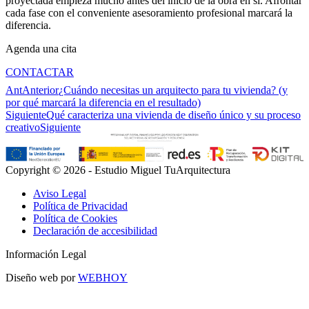
proyectada empieza mucho antes del inicio de la obra en sí. Afrontar
cada fase con el conveniente asesoramiento profesional marcará la
diferencia.
Agenda una cita
CONTACTAR
Ant
Anterior
¿Cuándo necesitas un arquitecto para tu vivienda? (y
por qué marcará la diferencia en el resultado)
Siguiente
Qué caracteriza una vivienda de diseño único y su proceso
creativo
Siguiente
Copyright © 2026 - Estudio Miguel TuArquitectura
Aviso Legal
Política de Privacidad
Política de Cookies
Declaración de accesibilidad
Información Legal
Diseño web por
WEBHOY